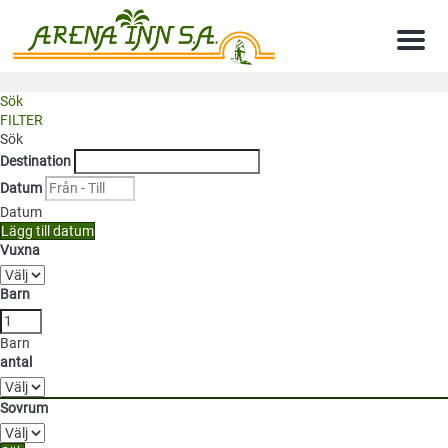
Meny
Sök
FILTER
Sök
Destination
Datum
Datum
Lägg till datum
Vuxna
Barn
Barn
antal
Sovrum